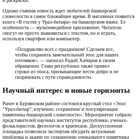
и раскраски.
Однако главная новость ждет любителей башкирской
словесности в самое ближайшее время. В магазинах появится
книга «В гостях у Урал-батыра» на башкирском языке. Ее
особенность — мультимедийное приложение. Читатели
смогут не просто знакомиться с текстом, но и играть,
используя смартфон или компьютер.
«Поздравляю всех с праздником! Сделаем все,
чтобы сохранить замечательный эпос для наших
потомков», — написал Радий Хабиров в своем
обращении. Глава республики также привел
строки из эпоса, призывающие нести добро и не
сворачивать с пути справедливости.
Научный интерес и новые горизонты
Ранее в Бурзянском районе состоялся круглый стол «Эпос
"Урал-батыр": изучение, сохранение и популяризация
памятника башкирской словесности». Мероприятие собрало
представителей научных институтов республики, ученых-
фольклористов, филологов и краеведов. Дискуссионная
площадка позволила экспертам обсудить актуальные
проблемы и задачи по сохранению уникального памятника