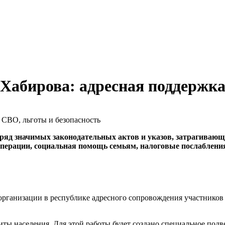
абирова: адресная поддержка
 ряд значимых законодательных актов и указов, затрагива
перации, социальная помощь семьям, налоговые послабления 
 организации в республике адресного сопровождения участнико
ты населения. Для этой работы будет создано специальное подве