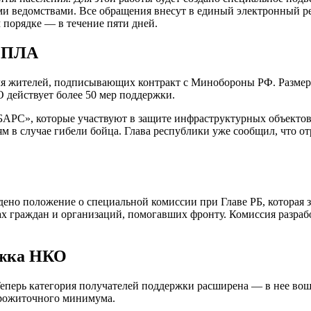
ведомствами. Все обращения внесут в единый электронный реес
порядке — в течение пяти дней.
 БПЛА
я жителей, подписывающих контракт с Минобороны РФ. Размер в
 действует более 50 мер поддержки.
БАРС», которые участвуют в защите инфраструктурных объектов 
в случае гибели бойца. Глава республики уже сообщил, что от
но положение о специальной комиссии при Главе РБ, которая з
х граждан и организаций, помогавших фронту. Комиссия разрабо
ржка НКО
Теперь категория получателей поддержки расширена — в нее в
прожиточного минимума.