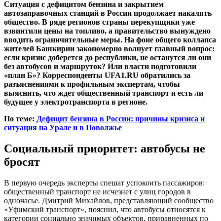
Ситуация с дефицитом бензина и закрытием
автозаправочных станций в России продолжает накалять
общество. В ряде регионов страны перекупщики уже
взвинтили цены на топливо, а правительство вынуждено
вводить ограничительные меры. На фоне общего коллапса
жителей Башкирии закономерно волнует главный вопрос:
если кризис доберется до республики, не останутся ли они
без автобусов и маршруток? Или власти подготовили
«план Б»? Корреспонденты UFA1.RU обратились за
разъяснениями к профильным экспертам, чтобы
выяснить, что ждет общественный транспорт и есть ли
будущее у электротранспорта в регионе.
По теме:
Дефицит бензина в России: причины кризиса и
ситуация на Урале и в Поволжье
Социальный приоритет: автобусы не
бросят
В первую очередь эксперты спешат успокоить пассажиров:
общественный транспорт не исчезнет с улиц городов в
одночасье. Дмитрий Михайлов, представляющий сообщество
«Уфимский транспорт», пояснил, что автобусы относятся к
категории социально значимых объектов, приравненных по