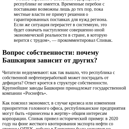
республике не имеется. Временные перебои с
поставками возможны лишь до тех пор, пока
местные власти не примут решения о
гарантированных поставках для нужд региона.
Если же ситуация перерастет в системную, это
будет означать наступление совершенно иной
экономической реальности в стране, в которую
верится с трудом», — прокомментировал Спивак.
Вопрос собственности: почему
Башкирия зависит от других?
Читатели недоумевают: как так вышло, что республика с
собственной нефтепереработкой может пострадать от
дефицита? Ответ кроется в структуре собственности.
Крупнейшие заводы Башкирии принадлежат государственной
компании «Роснефть».
Как пояснил экономист, в случае кризиса или изменения
приоритетов головного офиса, республиканские предприятия
могут быть «принесены в жертву» общим интересам
корпорации. Спивак привел исторический пример: в 2020
году на фоне жесткого квотирования экспорта нефти со
стороны ОПЕК, добыча в Башкирии была сознательно