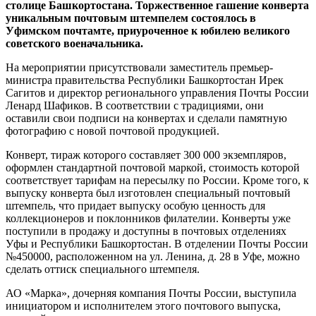
столице Башкортостана. Торжественное гашение конверта
уникальным почтовым штемпелем состоялось в
Уфимском почтамте, приуроченное к юбилею великого
советского военачальника.
На мероприятии присутствовали заместитель премьер-
министра правительства Республики Башкортостан Ирек
Сагитов и директор регионального управления Почты России
Ленард Шафиков. В соответствии с традициями, они
оставили свои подписи на конвертах и сделали памятную
фотографию с новой почтовой продукцией.
Конверт, тираж которого составляет 300 000 экземпляров,
оформлен стандартной почтовой маркой, стоимость которой
соответствует тарифам на пересылку по России. Кроме того, к
выпуску конверта был изготовлен специальный почтовый
штемпель, что придает выпуску особую ценность для
коллекционеров и поклонников филателии. Конверты уже
поступили в продажу и доступны в почтовых отделениях
Уфы и Республики Башкортостан. В отделении Почты России
№450000, расположенном на ул. Ленина, д. 28 в Уфе, можно
сделать оттиск специального штемпеля.
АО «Марка», дочерняя компания Почты России, выступила
инициатором и исполнителем этого почтового выпуска,