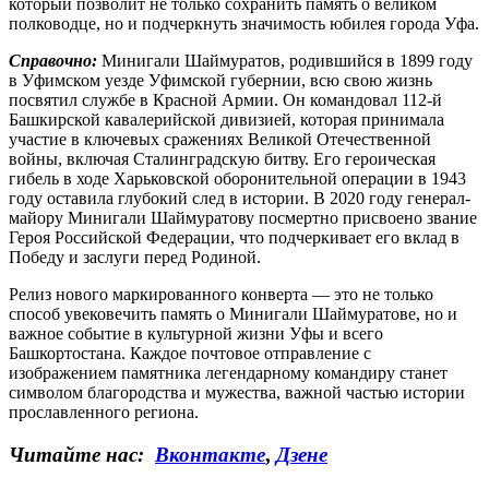
который позволит не только сохранить память о великом
полководце, но и подчеркнуть значимость юбилея города Уфа.
Справочно:
Минигали Шаймуратов, родившийся в 1899 году
в Уфимском уезде Уфимской губернии, всю свою жизнь
посвятил службе в Красной Армии. Он командовал 112-й
Башкирской кавалерийской дивизией, которая принимала
участие в ключевых сражениях Великой Отечественной
войны, включая Сталинградскую битву. Его героическая
гибель в ходе Харьковской оборонительной операции в 1943
году оставила глубокий след в истории. В 2020 году генерал-
майору Минигали Шаймуратову посмертно присвоено звание
Героя Российской Федерации, что подчеркивает его вклад в
Победу и заслуги перед Родиной.
Релиз нового маркированного конверта — это не только
способ увековечить память о Минигали Шаймуратове, но и
важное событие в культурной жизни Уфы и всего
Башкортостана. Каждое почтовое отправление с
изображением памятника легендарному командиру станет
символом благородства и мужества, важной частью истории
прославленного региона.
Читайте нас:
Вконтакте
,
Дзене