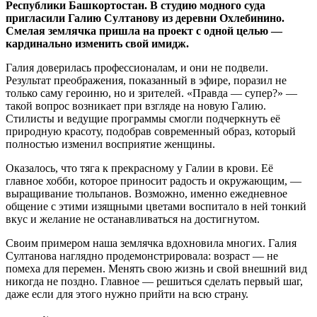
Республики Башкортостан. В студию модного суда
пригласили Галию Султанову из деревни Охлебинино.
Смелая землячка пришла на проект с одной целью —
кардинально изменить свой имидж.
Галия доверилась профессионалам, и они не подвели.
Результат преображения, показанный в эфире, поразил не
только саму героиню, но и зрителей. «Правда — супер?» —
такой вопрос возникает при взгляде на новую Галию.
Стилисты и ведущие программы смогли подчеркнуть её
природную красоту, подобрав современный образ, который
полностью изменил восприятие женщины.
Оказалось, что тяга к прекрасному у Галии в крови. Её
главное хобби, которое приносит радость и окружающим, —
выращивание тюльпанов. Возможно, именно ежедневное
общение с этими изящными цветами воспитало в ней тонкий
вкус и желание не останавливаться на достигнутом.
Своим примером наша землячка вдохновила многих. Галия
Султанова наглядно продемонстрировала: возраст — не
помеха для перемен. Менять свою жизнь и свой внешний вид
никогда не поздно. Главное — решиться сделать первый шаг,
даже если для этого нужно прийти на всю страну.