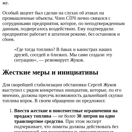
же.
Особый акцент был сделан на слухах об атаках на
промышленные объекты. Член СПЧ лично связался с
сотрудниками предприятия, которое, по неподтвержденным
данным, подвергалось воздействию. Ему подтвердили:
предприятие работает в штатном режиме, без остановок и
сбоев.
«Где тогда топливо? В баках и канистрах наших
друзей, соседей и близких. Мы сами создали эту
ситуацию», — резюмирует Жуков.
Жесткие меры и инициативы
Для скорейшей стабилизации обстановки Сергей Жуков
выступил с рядом конкретных инициатив, которые, по его
мнению, должны пресечь возможность дальнейшей скупки
топлива впрок. В своем обращении он предложил:
Ввести жесткие и повсеместные ограничения на
продажу топлива
— не более
30 литров на одно
транспортное средство
. При этом эксперт
подчеркивает, что лимиты должны действовать без
исключений для внесистемных автозаправочных