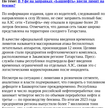
По теме:
В Уфе на заправках «Башнефть» ввели лимит на
бензин?
По информации издания, один из водителей, следовавший по
направлению к селу Иглино, не смог заправить полный бак:
на АЗС сети «Татнефть» ему отказали в продаже более 20
литров бензина. Отмечается, что данная сеть также широко
представлена на территории соседнего Татарстана.
В качестве официальной причины введения временных
лимитов называется массированная атака беспилотных
летательных аппаратов, произошедшая 12 июня. Целями
дронов стали предприятия нефтехимического комплекса,
расположенные в Закамском регионе Татарстана. Пресс-
служба главы республики подтвердила факт введения
временных ограничений на отдельных АЗС, связав это с
логистическими корректировками после инцидента.
Несмотря на ситуацию с лимитами в розничном сегменте,
аналитики и власти подчеркивают, что говорить о топливном
дефиците в Башкортостане преждевременно. Республика
входит в число лидеров российской нефтепереработки: она
занимает четвертое место по объемам переработки нефти и
третье — по производству бензина. По итогам 2023 года
предприятия региона выпустили более 7 миллионов тонн