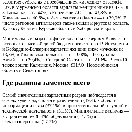
развитых субъектах с преобладанием «мужских» отраслей.
Так, в Мурманской области зарплаты женщин ниже на 47%, в
Забайкалье — на 44%, в Еврейской АО — на 43,8%, в
Хакасии — на 40,6%, в Астраханской области — на 39,9%. В
число регионов-антилидеров также вошли Иркутская область,
Кузбасс, Бурятия, Курская область и Хабаровский край.
Минимальный разрыв зафиксирован на Северном Кавказе и в
регионах с высокой долей бюджетного сектора. В Ингушетии
и Кабардино-Балкарии зарплаты женщин ниже мужских на
13,8%, в Ивановской области — на 19,8%, в Республике
Алтай — на 20,4%, в Северной Осетии — на 21,6%. В топ-10
также вошли Калмыкия, Москва, ЯНАО, Новосибирская
область и Севастополь.
Где разница заметнее всего
Самый значительный зарплатный разрыв наблюдается в
сферах культуры, спорта и развлечений (39%), в области
информации и связи (37,1%), в профессиональной, научной и
технической деятельности (31,3%). Минимальные различия —
в строительстве (8,4%), образовании (14,1%) и
электроэнергетике (17,7%).