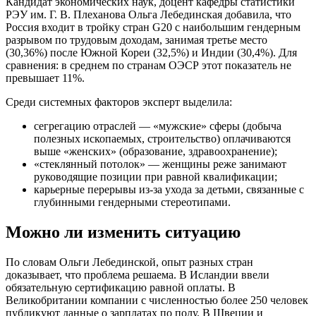
Кандидат экономических наук, доцент кафедры статистики
РЭУ им. Г. В. Плеханова Ольга Лебединская добавила, что
Россия входит в тройку стран G20 с наибольшим гендерным
разрывом по трудовым доходам, занимая третье место
(30,36%) после Южной Кореи (32,5%) и Индии (30,4%). Для
сравнения: в среднем по странам ОЭСР этот показатель не
превышает 11%.
Среди системных факторов эксперт выделила:
сегрегацию отраслей — «мужские» сферы (добыча
полезных ископаемых, строительство) оплачиваются
выше «женских» (образование, здравоохранение);
«стеклянный потолок» — женщины реже занимают
руководящие позиции при равной квалификации;
карьерные перерывы из-за ухода за детьми, связанные с
глубинными гендерными стереотипами.
Можно ли изменить ситуацию
По словам Ольги Лебединской, опыт разных стран
доказывает, что проблема решаема. В Исландии ввели
обязательную сертификацию равной оплаты. В
Великобритании компании с численностью более 250 человек
публикуют данные о зарплатах по полу. В Швеции и