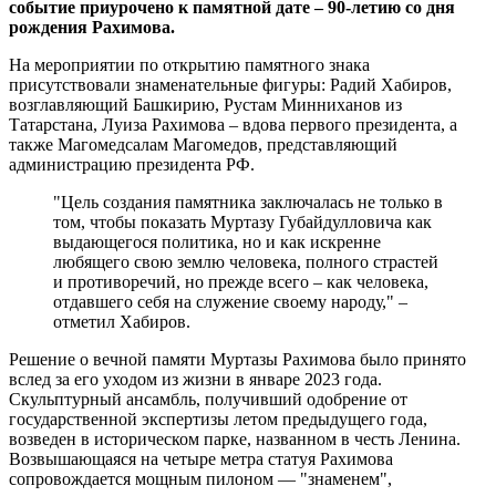
событие приурочено к памятной дате – 90-летию со дня
рождения Рахимова.
На мероприятии по открытию памятного знака
присутствовали знаменательные фигуры: Радий Хабиров,
возглавляющий Башкирию, Рустам Минниханов из
Татарстана, Луиза Рахимова – вдова первого президента, а
также Магомедсалам Магомедов, представляющий
администрацию президента РФ.
"Цель создания памятника заключалась не только в
том, чтобы показать Муртазу Губайдулловича как
выдающегося политика, но и как искренне
любящего свою землю человека, полного страстей
и противоречий, но прежде всего – как человека,
отдавшего себя на служение своему народу," –
отметил Хабиров.
Решение о вечной памяти Муртазы Рахимова было принято
вслед за его уходом из жизни в январе 2023 года.
Скульптурный ансамбль, получивший одобрение от
государственной экспертизы летом предыдущего года,
возведен в историческом парке, названном в честь Ленина.
Возвышающаяся на четыре метра статуя Рахимова
сопровождается мощным пилоном — "знаменем",