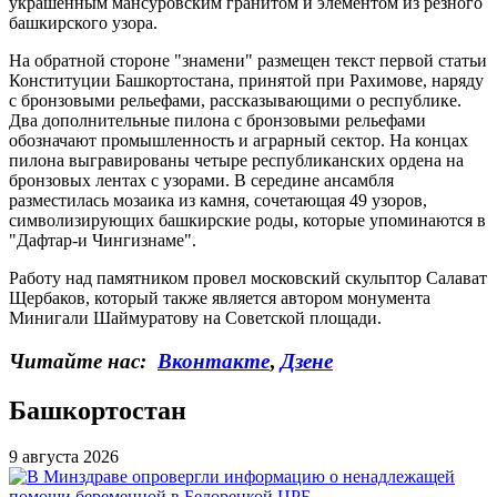
украшенным мансуровским гранитом и элементом из резного
башкирского узора.
На обратной стороне "знамени" размещен текст первой статьи
Конституции Башкортостана, принятой при Рахимове, наряду
с бронзовыми рельефами, рассказывающими о республике.
Два дополнительные пилона с бронзовыми рельефами
обозначают промышленность и аграрный сектор. На концах
пилона выгравированы четыре республиканских ордена на
бронзовых лентах с узорами. В середине ансамбля
разместилась мозаика из камня, сочетающая 49 узоров,
символизирующих башкирские роды, которые упоминаются в
"Дафтар-и Чингизнаме".
Работу над памятником провел московский скульптор Салават
Щербаков, который также является автором монумента
Минигали Шаймуратову на Советской площади.
Читайте нас:
Вконтакте
,
Дзене
Башкортостан
9 августа 2026