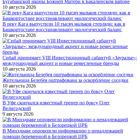
Бугабашской иконы Божией Матери в Бакалинском районе
10 августа 2026
В реку Кага выпустили 10 тысяч мальков стерляди: как в
Башкортостане восстанавливают экологический баланс
10 августа 2026
Сибай принимает VIII Инвестиционный сабантуй «Зауралье»:
международный акцент и новые ремесленные бренды
10 августа 2026
Жительница Белебея оштрафована за оскорбление соседки
10 августа 2026
В Уфе скончался известный тренер по боксу Олег
Велигодский
9 августа 2026
В Минздраве опровергли информацию о ненадлежащей
помощи беременной в Белорецкой ЦРБ