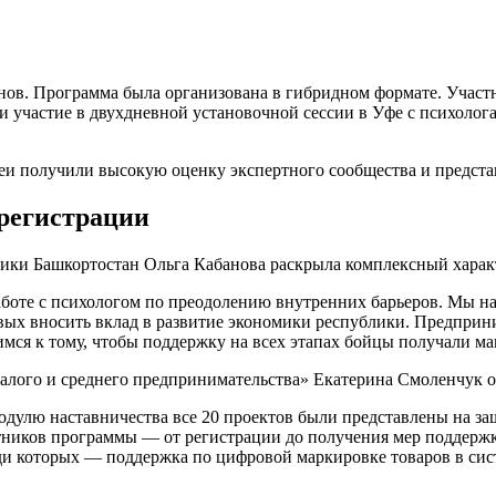
анов. Программа была организована в гибридном формате. Учас
 участие в двухдневной установочной сессии в Уфе с психолог
еи получили высокую оценку экспертного сообщества и предста
 регистрации
лики Башкортостан Ольга Кабанова раскрыла комплексный харак
аботе с психологом по преодолению внутренних барьеров. Мы н
ых вносить вклад в развитие экономики республики. Предприн
мся к тому, чтобы поддержку на всех этапах бойцы получали м
алого и среднего предпринимательства» Екатерина Смоленчук о
одулю наставничества все 20 проектов были представлены на за
ников программы — от регистрации до получения мер поддержки
еди которых — поддержка по цифровой маркировке товаров в си