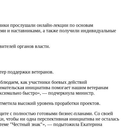
тники прослушали онлайн-лекции по основам
ами и наставниками, а также получили индивидуальные
вителей органов власти.
тер поддержки ветеранов.
аблюдаем, как участники боевых действий
имательская инициатива помогает нашим ветеранам
аксимально быстро», — подчеркнула министр.
тметила высокий уровень проработки проектов.
щите с полностью готовыми бизнес-планами. Со своей
, чтобы ни одна перспективная инициатива не осталась
стеме "Честный знак"», — подытожила Екатерина