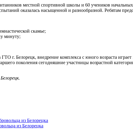
спитанников местной спортивной школы и 60 учеников начальны
пытаний оказалась насыщенной и разнообразной. Ребятам предс
имнастической скамье;
ну минуту;
 ГТО г. Белорецк, внедрение комплекса с юного возраста играе
старшего поколения сегодняшние участницы возрастной категор
Белорецк.
овольца из Белорецка