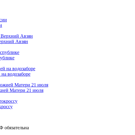
и
Верхний Авзян
публике
 на водозаборе
жией Матери 21 июля
кроссу
Ф обязательна