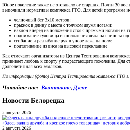
Юное поколение также не отставало от старших. Почти 30 во
выполнили нормативы комплекса ГТО. Для детей программа ис
челночный бег 3х10 метров;
прыжок в длину с места с толчком двумя ногами;
наклон вперед из положения стоя с прямыми ногами на г
поднимание туловища из положения лежа на спине за од
сгибание и разгибание рук в упоре лежа на полу;
подтягивание из виса на высокой перекладине.
Как отмечают организаторы из Центра Тестирования комплекса
прививает любовь к спорту у подрастающего поколения. Для 
долголетия для всех земляков.
По информации (фото) Центра Тестирования комплекса ГТО г. 
Читайте нас:
Вконтакте
,
Дзене
Новости Белорецка
2 августа 2026
«Здесь важна дружба и крепкое плечо товарища»: история добр
2 августа 2026