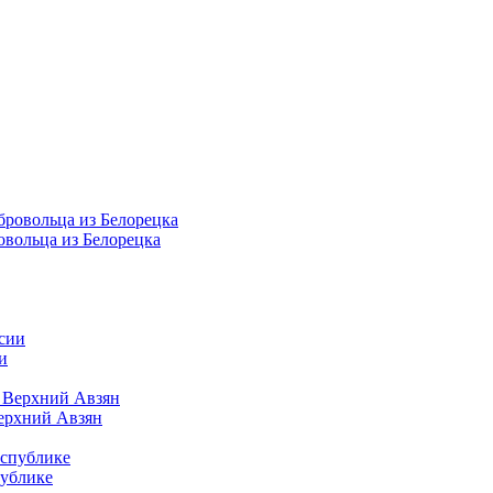
овольца из Белорецка
и
Верхний Авзян
публике