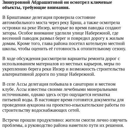
Зиннуровной Абдрашитовой он осмотрел ключевые
объекты, требующие внимания.
В Бриштамаке делегация проверила состояние
автомобильного моста через реку Бриш, а также осмотрела
островки на реке Инзер, которые во время паводка создают
заторы. Особое внимание уделили улице Набережной, где
весенний паводок размыл берег и повредил дорогу к жилым
домам. Кроме того, глава района посетил котельную местной
школы, чтобы оценить её готовность к отопительному сезону.
В ходе обсуждения рассмотрели варианты ремонта дорог с
использованием материалов из местных карьеров, меры по
укреплению берега реки Инзер и возможность строительства
альтернативной дороги по улице Набережной.
В селе Ассы делегация побывала в санатории и местном
клубе. Ассы известны своими лечебными минеральными
источниками, однако здесь остро ощущается нехватка
питьевой воды. В настоящее время готовятся документы для
проведения аукциона на проектно-изыскательские работы по
строительству водоснабжающих сетей.
Встречи прошли продуктивно: жители смогли лично озвучить
проблемы, а руководство района наметило пути их решения.