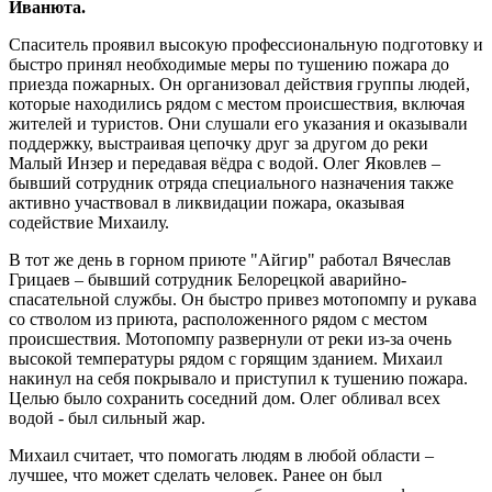
Иванюта.
Спаситель проявил высокую профессиональную подготовку и
быстро принял необходимые меры по тушению пожара до
приезда пожарных. Он организовал действия группы людей,
которые находились рядом с местом происшествия, включая
жителей и туристов. Они слушали его указания и оказывали
поддержку, выстраивая цепочку друг за другом до реки
Малый Инзер и передавая вёдра с водой. Олег Яковлев –
бывший сотрудник отряда специального назначения также
активно участвовал в ликвидации пожара, оказывая
содействие Михаилу.
В тот же день в горном приюте "Айгир" работал Вячеслав
Грицаев – бывший сотрудник Белорецкой аварийно-
спасательной службы. Он быстро привез мотопомпу и рукава
со стволом из приюта, расположенного рядом с местом
происшествия. Мотопомпу развернули от реки из-за очень
высокой температуры рядом с горящим зданием. Михаил
накинул на себя покрывало и приступил к тушению пожара.
Целью было сохранить соседний дом. Олег обливал всех
водой - был сильный жар.
Михаил считает, что помогать людям в любой области –
лучшее, что может сделать человек. Ранее он был