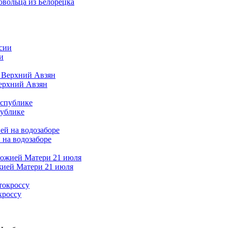
овольца из Белорецка
и
Верхний Авзян
публике
 на водозаборе
жией Матери 21 июля
кроссу