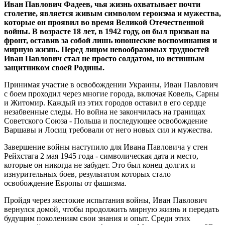
Иван Павлович Фадеев, чья жизнь охватывает почти
столетие, является живым символом героизма и мужества,
которые он проявил во время Великой Отечественной
войны. В возрасте 18 лет, в 1942 году, он был призван на
фронт, оставив за собой лишь юношеские воспоминания и
мирную жизнь. Перед лицом невообразимых трудностей
Иван Павлович стал не просто солдатом, но истинным
защитником своей Родины.
Принимая участие в освобождении Украины, Иван Павлович
с боем проходил через многие города, включая Ковель, Сарны
и Житомир. Каждый из этих городов оставил в его сердце
незабвенные следы. Но война не закончилась на границах
Советского Союза - Польша и последующее освобождение
Варшавы и Лосиц требовали от него новых сил и мужества.
Завершение войны наступило для Ивана Павловича у стен
Рейхстага 2 мая 1945 года - символическая дата и место,
которые он никогда не забудет. Это был конец долгих и
изнурительных боев, результатом которых стало
освобождение Европы от фашизма.
Пройдя через жестокие испытания войны, Иван Павлович
вернулся домой, чтобы продолжить мирную жизнь и передать
будущим поколениям свои знания и опыт. Среди этих