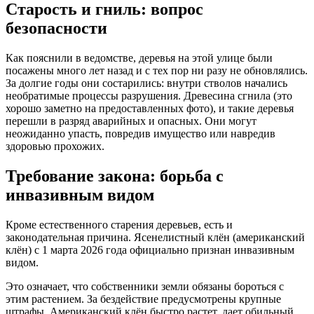
Старость и гниль: вопрос
безопасности
Как пояснили в ведомстве, деревья на этой улице были
посажены много лет назад и с тех пор ни разу не обновлялись.
За долгие годы они состарились: внутри стволов начались
необратимые процессы разрушения. Древесина сгнила (это
хорошо заметно на предоставленных фото), и такие деревья
перешли в разряд аварийных и опасных. Они могут
неожиданно упасть, повредив имущество или навредив
здоровью прохожих.
Требование закона: борьба с
инвазивным видом
Кроме естественного старения деревьев, есть и
законодательная причина. Ясенелистный клён (американский
клён) с 1 марта 2026 года официально признан инвазивным
видом.
Это означает, что собственники земли обязаны бороться с
этим растением. За бездействие предусмотрены крупные
штрафы. Американский клён быстро растет, дает обильный