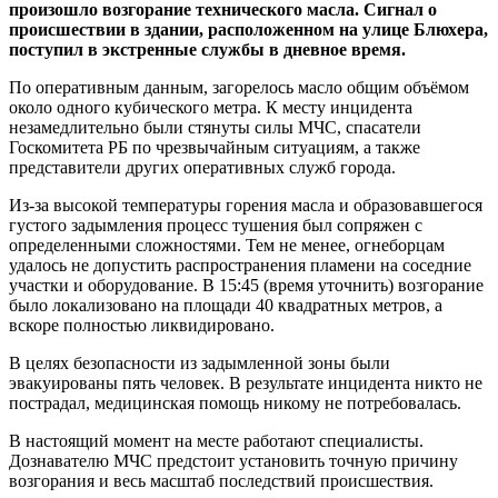
произошло возгорание технического масла. Сигнал о
происшествии в здании, расположенном на улице Блюхера,
поступил в экстренные службы в дневное время.
По оперативным данным, загорелось масло общим объёмом
около одного кубического метра. К месту инцидента
незамедлительно были стянуты силы МЧС, спасатели
Госкомитета РБ по чрезвычайным ситуациям, а также
представители других оперативных служб города.
Из-за высокой температуры горения масла и образовавшегося
густого задымления процесс тушения был сопряжен с
определенными сложностями. Тем не менее, огнеборцам
удалось не допустить распространения пламени на соседние
участки и оборудование. В 15:45 (время уточнить) возгорание
было локализовано на площади 40 квадратных метров, а
вскоре полностью ликвидировано.
В целях безопасности из задымленной зоны были
эвакуированы пять человек. В результате инцидента никто не
пострадал, медицинская помощь никому не потребовалась.
В настоящий момент на месте работают специалисты.
Дознавателю МЧС предстоит установить точную причину
возгорания и весь масштаб последствий происшествия.