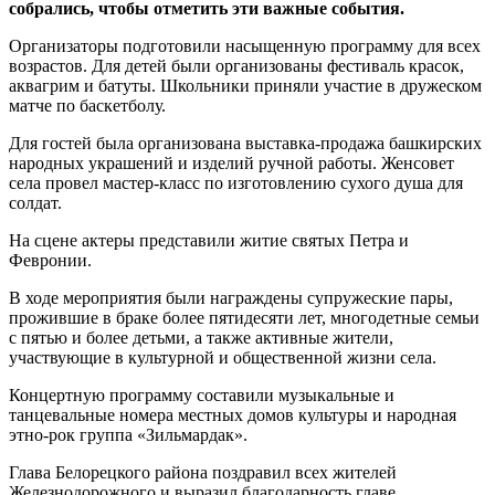
собрались, чтобы отметить эти важные события.
Организаторы подготовили насыщенную программу для всех
возрастов. Для детей были организованы фестиваль красок,
аквагрим и батуты. Школьники приняли участие в дружеском
матче по баскетболу.
Для гостей была организована выставка-продажа башкирских
народных украшений и изделий ручной работы. Женсовет
села провел мастер-класс по изготовлению сухого душа для
солдат.
На сцене актеры представили житие святых Петра и
Февронии.
В ходе мероприятия были награждены супружеские пары,
прожившие в браке более пятидесяти лет, многодетные семьи
с пятью и более детьми, а также активные жители,
участвующие в культурной и общественной жизни села.
Концертную программу составили музыкальные и
танцевальные номера местных домов культуры и народная
этно-рок группа «Зильмардак».
Глава Белорецкого района поздравил всех жителей
Железнодорожного и выразил благодарность главе