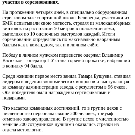
участия в соревнованиях.
На протяжении четырёх дней, в специально оборудованном
стрелковом зале спортивной школы Белорецка, участники из
БМК испытывали свою меткость, стреляя из малокалиберных
винтовок на расстоянии 50 метров в положении лёжа,
выполняя по 10 оценочных выстрелов каждый. Итоги
соревнований определялись по максимально набранным
баллам как в командном, так и в личном счёте.
Победу в личном мужском первенстве одержал Владимир
Васючков – оператор ПУ стана горячей прокатки, набравший
в копилку 94 балла.
Среди женщин первое место заняла Тамара Бушуева, ставшая
лидером в ведении экономических вопросов и выступающая
за команду администрации завода, с результатом в 96 очков.
Оба победителя были награждены сертификатами и
подарками.
Что касается командных достижений, то в группе цехов с
численностью персонала свыше 200 человек, триумф
отметило заводоуправление. В группе цехов с численностью
меньше 200 сотрудников лучшими оказались стрелки из
отдела метрологии.