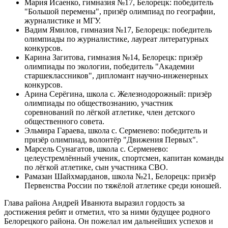
Мария Исаенко, гимназия №17, Белорецк: победитель
"Большой перемены", призёр олимпиад по географии,
журналистике и МГУ.
Вадим Ямилов, гимназия №17, Белорецк: победитель
олимпиады по журналистике, лауреат литературных
конкурсов.
Карина Загитова, гимназия №14, Белорецк: призёр
олимпиады по экологии, победитель "Академии
старшеклассников", дипломант научно-инженерных
конкурсов.
Арина Серёгина, школа с. Железнодорожный: призёр
олимпиады по обществознанию, участник
соревнований по лёгкой атлетике, член детского
общественного совета.
Эльмира Гараева, школа с. Серменево: победитель и
призёр олимпиад, волонтёр "Движения Первых".
Марсель Сунагатов, школа с. Серменево:
целеустремлённый ученик, спортсмен, капитан команды
по лёгкой атлетике, сын участника СВО.
Рамазан Шайхмарданов, школа №21, Белорецк: призёр
Первенства России по тяжёлой атлетике среди юношей.
Глава района Андрей Иванюта выразил гордость за
достижения ребят и отметил, что за ними будущее родного
Белорецкого района. Он пожелал им дальнейших успехов и