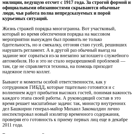
милиции, ведущую отсчет с 1917 года. За строгой формой и
официальными обязанностями скрываются обычные
люди, чья работа полна непредсказуемых и порой
курьезных ситуаций.
Жизнь стражей порядка многогранна. Вот участковый,
который во время обеспечения порядка на массовом
мероприятии вынужден был проявить не только
бдительность, но и смекалку, отгоняя стаю гусей, решивших
нарушить регламент. А в другой раз обычный выезд на
задание мог сорваться из-за внезапно заглохшего служебного
автомобиля. Но и это не стало неразрешимой проблемой —
там, где не справляется техника, на помощь приходит
надежное плечо коллег.
Бывают и моменты особой ответственности, как у
сотрудников ГИБДД, которые тщательно готовятся и с
волнением ждут прибытия высоких гостей, понимая важность
каждого этапа своей работы. А руководящий состав в это
время решает масштабные задачи: так, министр внутренних
дел Башкирии генерал-майор Михаил Закомалдин лично
инспектировал новый изолятор временного содержания,
проверяя его готовность к приему первых лиц еще в декабре
2011 года.