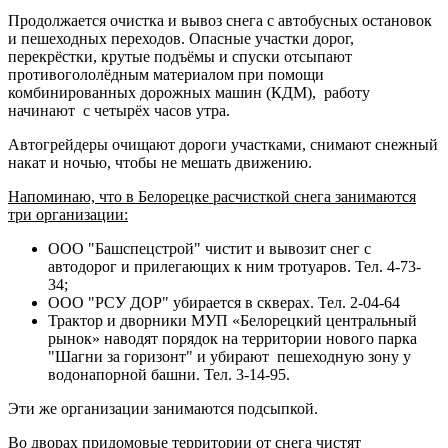
Продолжается очистка и вывоз снега с автобусных остановок
и пешеходных переходов. Опасные участки дорог,
перекрёстки, крутые подъёмы и спуски отсыпают
противогололёдным материалом при помощи
комбинированных дорожных машин (КДМ), работу
начинают с четырёх часов утра.
Автогрейдеры очищают дороги участками, снимают снежный
накат и ночью, чтобы не мешать движению.
Напоминаю, что в Белорецке расчисткой снега занимаются
три организации:
ООО "Башспецстрой" чистит и вывозит снег с
автодорог и прилегающих к ним тротуаров. Тел. 4-73-
34;
ООО "РСУ ДОР" убирается в скверах. Тел. 2-04-64
Трактор и дворники МУП «Белорецкий центральный
рынок» наводят порядок на территории нового парка
"Шагни за горизонт" и убирают пешеходную зону у
водонапорной башни. Тел. 3-14-95.
Эти же организации занимаются подсыпкой.
Во дворах придомовые территории от снега чистят