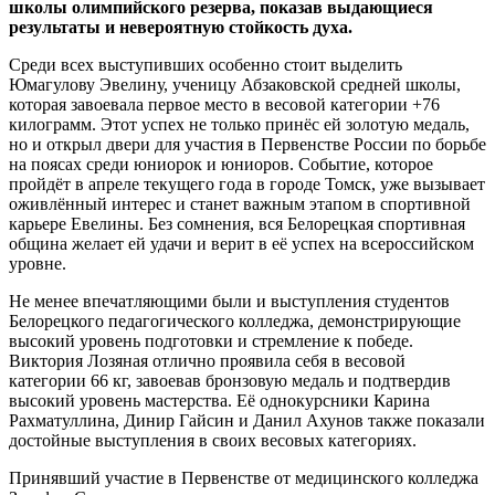
школы олимпийского резерва, показав выдающиеся
результаты и невероятную стойкость духа.
Среди всех выступивших особенно стоит выделить
Юмагулову Эвелину, ученицу Абзаковской средней школы,
которая завоевала первое место в весовой категории +76
килограмм. Этот успех не только принёс ей золотую медаль,
но и открыл двери для участия в Первенстве России по борьбе
на поясах среди юниорок и юниоров. Событие, которое
пройдёт в апреле текущего года в городе Томск, уже вызывает
оживлённый интерес и станет важным этапом в спортивной
карьере Евелины. Без сомнения, вся Белорецкая спортивная
община желает ей удачи и верит в её успех на всероссийском
уровне.
Не менее впечатляющими были и выступления студентов
Белорецкого педагогического колледжа, демонстрирующие
высокий уровень подготовки и стремление к победе.
Виктория Лозяная отлично проявила себя в весовой
категории 66 кг, завоевав бронзовую медаль и подтвердив
высокий уровень мастерства. Её однокурсники Карина
Рахматуллина, Динир Гайсин и Данил Ахунов также показали
достойные выступления в своих весовых категориях.
Принявший участие в Первенстве от медицинского колледжа