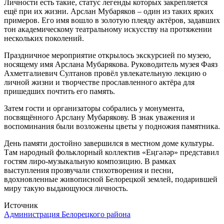
Личности есть такие, статус легенды которых закрепляется
ещё при их жизни. Арслан Мубаряков – один из таких ярких
примеров. Его имя вошло в золотую плеяду актёров, задавших
тон академическому театральному искусству на протяжении
нескольких поколений.
Праздничное мероприятие открылось экскурсией по музею,
носящему имя Арслана Мубарякова. Руководитель музея Фаяз
Ахметгалиевич Султанов провёл увлекательную лекцию о
личной жизни и творчестве прославленного актёра для
пришедших почтить его память.
Затем гости и организаторы собрались у монумента,
посвящённого Арслану Мубарякову. В знак уважения и
воспоминания были возложены цветы у подножия памятника.
День памяти достойно завершился в местном доме культуры.
Там народный фольклорный коллектив «Еңгәләр» представил
гостям лиро-музыкальную композицию. В рамках
выступления прозвучали стихотворения и песни,
вдохновленные живописной Белорецкой землей, подарившей
миру такую выдающуюся личность.
Источник
Администрация Белорецкого района