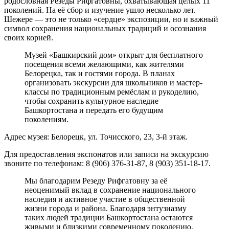
родословная Резеды Рифгатовны, охватывающая целых 11
поколений. На её сбор и изучение ушло несколько лет.
Шежере — это не только «сердце» экспозиции, но и важный
символ сохранения национальных традиций и осознания
своих корней.
Музей «Башкирский дом» открыт для бесплатного
посещения всеми желающими, как жителями
Белорецка, так и гостями города. В планах
организовать экскурсии для школьников и мастер-
классы по традиционным ремёслам и рукоделию,
чтобы сохранить культурное наследие
Башкортостана и передать его будущим
поколениям.
Адрес музея: Белорецк, ул. Точисского, 23, 3-й этаж.
Для предоставления экспонатов или записи на экскурсию
звоните по телефонам: 8 (906) 376-31-87, 8 (903) 351-18-17.
Мы благодарим Резеду Рифгатовну за её
неоценимый вклад в сохранение национального
наследия и активное участие в общественной
жизни города и района. Благодаря энтузиазму
таких людей традиции Башкортостана остаются
живыми и близкими современному поколению.