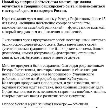
Новый культурный объект стал местом, где можно
окунуться в традиции башкирского быта и познакомиться
с историей одного из народов России.
Идея создания музея появилась у Резеды Рифгатовны более 15
лет назад. Женщина постепенно собирала экспонаты,
вдохновленная семейной реликвией — французским платком,
который передавался из поколения в поколение.
Экспозиция музея представляет собой воссозданный интерьер
башкирского деревенского дома. Здесь впечатляют своей
аутентичностью традиционные башкирские костюмы, бишек
(колыбель), камзол (безрукавка), фотографии, старинные
книги, ковры, бытовая утварь и многое другое.
Многие предметы были сохранены благодаря родственникам
Резеды Рифгатовны, некоторые оказались в её коллекции
после поездок по деревням Белорецкого и Учалинского
районов, а также из её родной деревни Кубагушево.
Коллекция продолжает пополняться, и уже известно, что в
будущем гостей ждёт выставка, посвящённая швейному делу.
Среди экспонатов есть несколько старинных швейных машин,
которые рассказывают о развитии этого искусства.
Особое место в музее занимает шежере — семейная