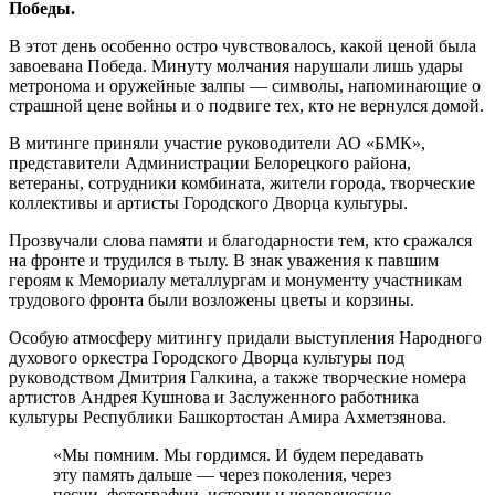
Победы.
В этот день особенно остро чувствовалось, какой ценой была
завоевана Победа. Минуту молчания нарушали лишь удары
метронома и оружейные залпы — символы, напоминающие о
страшной цене войны и о подвиге тех, кто не вернулся домой.
В митинге приняли участие руководители АО «БМК»,
представители Администрации Белорецкого района,
ветераны, сотрудники комбината, жители города, творческие
коллективы и артисты Городского Дворца культуры.
Прозвучали слова памяти и благодарности тем, кто сражался
на фронте и трудился в тылу. В знак уважения к павшим
героям к Мемориалу металлургам и монументу участникам
трудового фронта были возложены цветы и корзины.
Особую атмосферу митингу придали выступления Народного
духового оркестра Городского Дворца культуры под
руководством Дмитрия Галкина, а также творческие номера
артистов Андрея Кушнова и Заслуженного работника
культуры Республики Башкортостан Амира Ахметзянова.
«Мы помним. Мы гордимся. И будем передавать
эту память дальше — через поколения, через
песни, фотографии, истории и человеческие