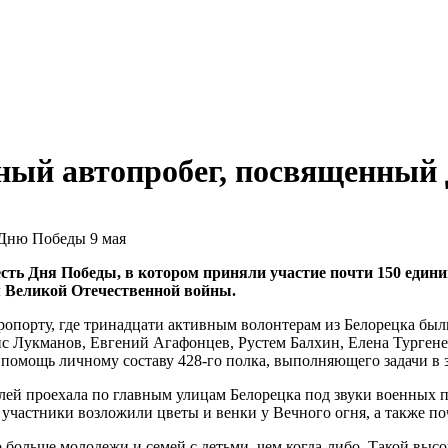
ный автопробег, посвященный
сть Дня Победы, в котором приняли участие почти 150 едини
м Великой Отечественной войны.
эропорту, где тринадцати активным волонтерам из Белорецка б
ис Лукманов, Евгений Агафонцев, Рустем Балхин, Елена Турген
омощь личному составу 428-го полка, выполняющего задачи в 
ей проехала по главным улицам Белорецка под звуки военных п
 участники возложили цветы и венки у Вечного огня, а также п
 больше молодежи и семей с детьми, чем когда-либо. Такой выс