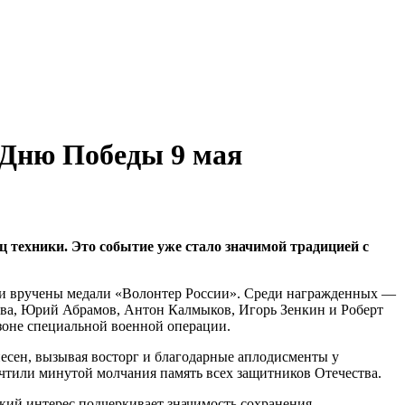
 Дню Победы 9 мая
ц техники. Это событие уже стало значимой традицией с
ыли вручены медали «Волонтер России». Среди награжденных —
ева, Юрий Абрамов, Антон Калмыков, Игорь Зенкин и Роберт
зоне специальной военной операции.
есен, вызывая восторг и благодарные аплодисменты у
очтили минутой молчания память всех защитников Отечества.
окий интерес подчеркивает значимость сохранения