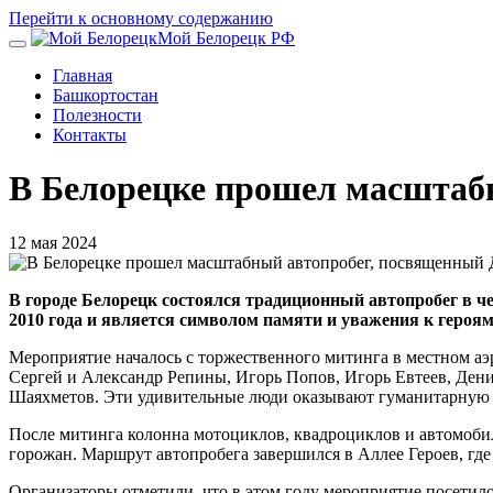
Перейти к основному содержанию
Мой Белорецк РФ
Главная
Башкортостан
Полезности
Контакты
В Белорецке прошел масштаб
12 мая 2024
В городе Белорецк состоялся традиционный автопробег в че
2010 года и является символом памяти и уважения к героя
Мероприятие началось с торжественного митинга в местном а
Сергей и Александр Репины, Игорь Попов, Игорь Евтеев, Ден
Шаяхметов. Эти удивительные люди оказывают гуманитарную п
После митинга колонна мотоциклов, квадроциклов и автомобил
горожан. Маршрут автопробега завершился в Аллее Героев, где
Организаторы отметили, что в этом году мероприятие посетило