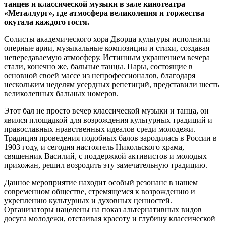
танцев и классической музыки в зале кинотеатра
«Металлург», где атмосфера великолепия и торжества
окутала каждого гостя.
Солисты академического хора Дворца культуры исполнили
оперные арии, музыкальные композиции и стихи, создавая
непередаваемую атмосферу. Истинным украшением вечера
стали, конечно же, бальные танцы. Пары, состоящие в
основной своей массе из непрофессионалов, благодаря
нескольким неделям усердных репетиций, представили шесть
великолепных бальных номеров.
Этот бал не просто вечер классической музыки и танца, он
явился площадкой для возрождения культурных традиций и
православных нравственных идеалов среди молодежи.
Традиция проведения подобных балов зародилась в России в
1903 году, и сегодня настоятель Никольского храма,
священник Василий, с поддержкой активистов и молодых
прихожан, решил возродить эту замечательную традицию.
Данное мероприятие находит особый резонанс в нашем
современном обществе, стремящемся к возрождению и
укреплению культурных и духовных ценностей.
Организаторы нацелены на показ альтернативных видов
досуга молодежи, отстаивая красоту и глубину классической