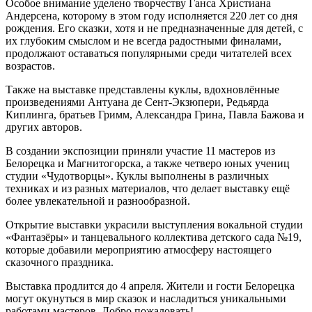
Особое внимание уделено творчеству Ганса Христиана
Андерсена, которому в этом году исполняется 220 лет со дня
рождения. Его сказки, хотя и не предназначенные для детей, с
их глубоким смыслом и не всегда радостными финалами,
продолжают оставаться популярными среди читателей всех
возрастов.
Также на выставке представлены куклы, вдохновлённые
произведениями Антуана де Сент-Экзюпери, Редьярда
Киплинга, братьев Гримм, Александра Грина, Павла Бажова и
других авторов.
В создании экспозиции приняли участие 11 мастеров из
Белорецка и Магнитогорска, а также четверо юных учениц
студии «Чудотворцы». Куклы выполнены в различных
техниках и из разных материалов, что делает выставку ещё
более увлекательной и разнообразной.
Открытие выставки украсили выступления вокальной студии
«Фантазёры» и танцевального коллектива детского сада №19,
которые добавили мероприятию атмосферу настоящего
сказочного праздника.
Выставка продлится до 4 апреля. Жители и гости Белорецка
могут окунуться в мир сказок и насладиться уникальными
работами мастеров. Добро пожаловать!