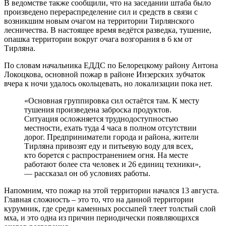
В ведомстве также сообщили, что на заседании штаба было
произведено перераспределение сил и средств в связи с
возникшим новым очагом на территории Тирлянского
лесничества. В настоящее время ведётся разведка, тушение,
опашка территории вокруг очага возгорания в 6 км от
Тирляна.
По словам начальника ЕДДС по Белорецкому району Антона
Локоцкова, основной пожар в районе Инзерских зубчаток
вчера к ночи удалось окольцевать, но локализации пока нет.
«Основная группировка сил остаётся там. К месту
тушения произведена заброска продуктов.
Ситуация осложняется труднодоступностью
местности, ехать туда 4 часа в полном отсутствии
дорог. Предприниматели города и района, жители
Тирляна привозят еду и питьевую воду для всех,
кто борется с распространением огня. На месте
работают более ста человек и 26 единиц техники»,
— рассказал он об условиях работы.
Напомним, что пожар на этой территории начался 13 августа.
Главная сложность – это то, что на данной территории
курумник, где среди каменных россыпей тлеет толстый слой
мха, и это одна из причин периодически появляющихся