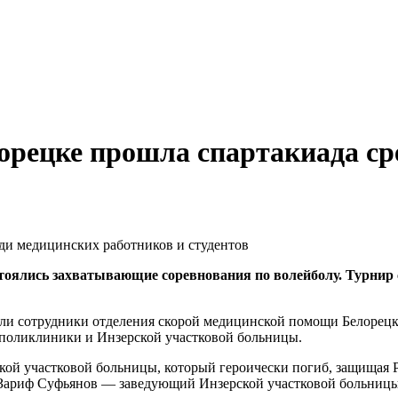
лорецке прошла спартакиада с
стоялись захватывающие соревнования по волейболу. Турнир
ли сотрудники отделения скорой медицинской помощи Белорецка
 поликлиники и Инзерской участковой больницы.
й участковой больницы, который героически погиб, защищая Ро
 Зариф Суфьянов — заведующий Инзерской участковой больницы.