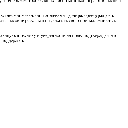
е, и теперь уже трое бывших воспитанников играют в высшей
хстанской командой и хозяевами турнира, оренбуржцами.
ать высокие результаты и доказать свою принадлежность к
ающуюся технику и уверенность на поле, подтверждая, что
моподдержки.