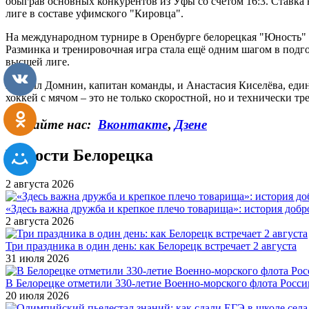
обыграв основных конкурентов из Уфы со счетом 16:3. Ставка
лиге в составе уфимского "Кировца".
На международном турнире в Оренбурге белорецкая "Юность" 
Разминка и тренировочная игра стала ещё одним шагом в подго
высшей лиге.
Кирилл Домнин, капитан команды, и Анастасия Киселёва, един
хоккей с мячом – это не только скоростной, но и технически 
Читайте нас:
Вконтакте
,
Дзене
Новости Белорецка
2 августа 2026
«Здесь важна дружба и крепкое плечо товарища»: история добр
2 августа 2026
Три праздника в один день: как Белорецк встречает 2 августа
31 июля 2026
В Белорецке отметили 330-летие Военно-морского флота Росси
20 июля 2026