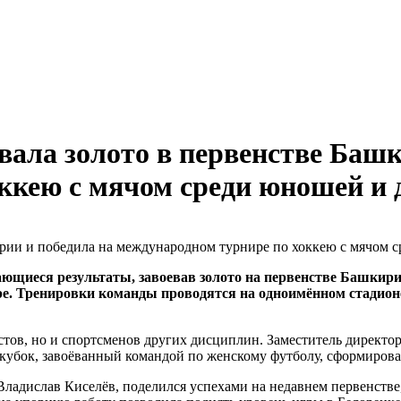
вала золото в первенстве Башк
кею с мячом среди юношей и д
щиеся результаты, завоевав золото на первенстве Башкирии
ре. Тренировки команды проводятся на одноимённом стадион
еистов, но и спортсменов других дисциплин. Заместитель дирек
 кубок, завоёванный командой по женскому футболу, сформиров
Владислав Киселёв, поделился успехами на недавнем первенстве