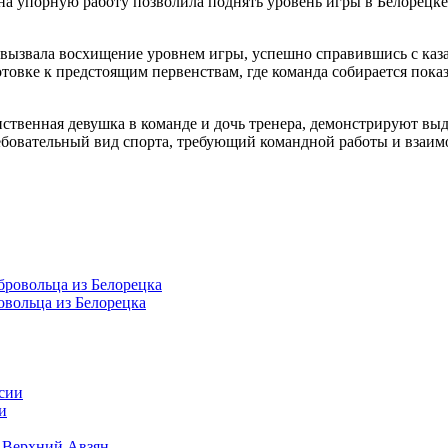
 на упорную работу позволила поднять уровень игры в Белорецк
вызвала восхищение уровнем игры, успешно справившись с каза
товке к предстоящим первенствам, где команда собирается показ
ственная девушка в команде и дочь тренера, демонстрируют выд
требовательный вид спорта, требующий командной работы и взаи
овольца из Белорецка
и