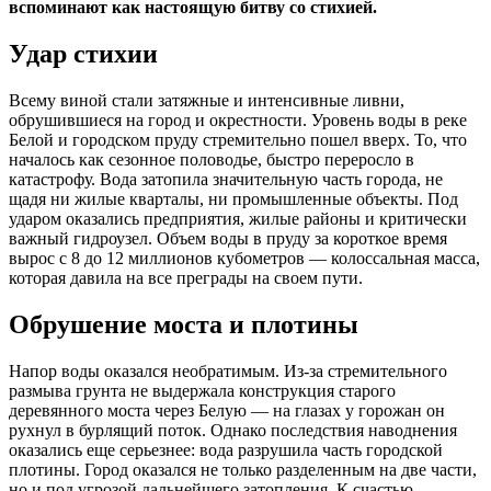
вспоминают как настоящую битву со стихией.
Удар стихии
Всему виной стали затяжные и интенсивные ливни,
обрушившиеся на город и окрестности. Уровень воды в реке
Белой и городском пруду стремительно пошел вверх. То, что
началось как сезонное половодье, быстро переросло в
катастрофу. Вода затопила значительную часть города, не
щадя ни жилые кварталы, ни промышленные объекты. Под
ударом оказались предприятия, жилые районы и критически
важный гидроузел. Объем воды в пруду за короткое время
вырос с 8 до 12 миллионов кубометров — колоссальная масса,
которая давила на все преграды на своем пути.
Обрушение моста и плотины
Напор воды оказался необратимым. Из-за стремительного
размыва грунта не выдержала конструкция старого
деревянного моста через Белую — на глазах у горожан он
рухнул в бурлящий поток. Однако последствия наводнения
оказались еще серьезнее: вода разрушила часть городской
плотины. Город оказался не только разделенным на две части,
но и под угрозой дальнейшего затопления. К счастью,