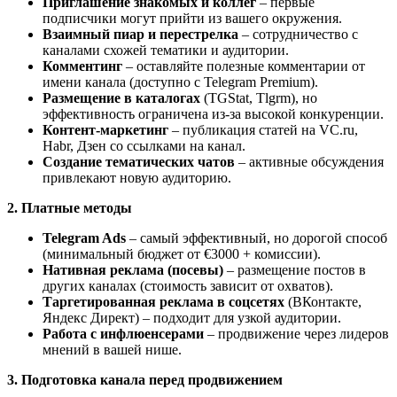
Приглашение знакомых и коллег
– первые
подписчики могут прийти из вашего окружения.
Взаимный пиар и перестрелка
– сотрудничество с
каналами схожей тематики и аудитории.
Комментинг
– оставляйте полезные комментарии от
имени канала (доступно с Telegram Premium).
Размещение в каталогах
(TGStat, Tlgrm), но
эффективность ограничена из-за высокой конкуренции.
Контент-маркетинг
– публикация статей на VC.ru,
Habr, Дзен со ссылками на канал.
Создание тематических чатов
– активные обсуждения
привлекают новую аудиторию.
2. Платные методы
Telegram Ads
– самый эффективный, но дорогой способ
(минимальный бюджет от €3000 + комиссии).
Нативная реклама (посевы)
– размещение постов в
других каналах (стоимость зависит от охватов).
Таргетированная реклама в соцсетях
(ВКонтакте,
Яндекс Директ) – подходит для узкой аудитории.
Работа с инфлюенсерами
– продвижение через лидеров
мнений в вашей нише.
3. Подготовка канала перед продвижением