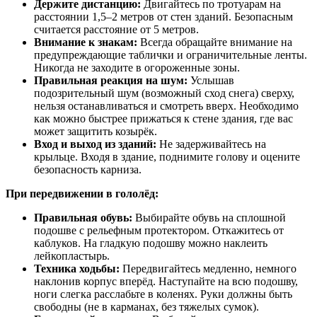
Держите дистанцию:
Двигайтесь по тротуарам на
расстоянии 1,5–2 метров от стен зданий. Безопасным
считается расстояние от 5 метров.
Внимание к знакам:
Всегда обращайте внимание на
предупреждающие таблички и ограничительные ленты.
Никогда не заходите в огороженные зоны.
Правильная реакция на шум:
Услышав
подозрительный шум (возможный сход снега) сверху,
нельзя останавливаться и смотреть вверх. Необходимо
как можно быстрее прижаться к стене здания, где вас
может защитить козырёк.
Вход и выход из зданий:
Не задерживайтесь на
крыльце. Входя в здание, поднимите голову и оцените
безопасность карниза.
При передвижении в гололёд:
Правильная обувь:
Выбирайте обувь на сплошной
подошве с рельефным протектором. Откажитесь от
каблуков. На гладкую подошву можно наклеить
лейкопластырь.
Техника ходьбы:
Передвигайтесь медленно, немного
наклонив корпус вперёд. Наступайте на всю подошву,
ноги слегка расслабьте в коленях. Руки должны быть
свободны (не в карманах, без тяжелых сумок).