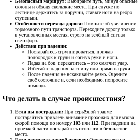
Безопасный маршрут:
Выбирайте путь, минуя опасные
склоны и обходя скользкие места. При спуске по
лестнице держитесь за поручни, ставьте ноги на ребро
ступеньки.
Особенности перехода дороги:
Помните об увеличении
тормозного пути транспорта. Переходите дорогу только
в установленных местах, строго на зелёный сигнал
светофора.
Действия при падении:
Постарайтесь сгруппироваться, прижав
подбородок к груди и согнув руки и ноги.
Падая на бок, перекатитесь – это смягчит удар.
Избегайте падения на спину или прямо на руки.
После падения не вскакивайте резко. Оцените
своё состояние и, если необходимо, попросите
помощи.
Что делать в случае происшествия?
Если вы пострадали:
При серьёзной травме
постарайтесь привлечь внимание прохожих для вызова
скорой помощи по номеру
103
или
112
. При падении на
проезжей части постарайтесь отползти в безопасное
место.
Если пострадал другой человек:
Оттащите его на