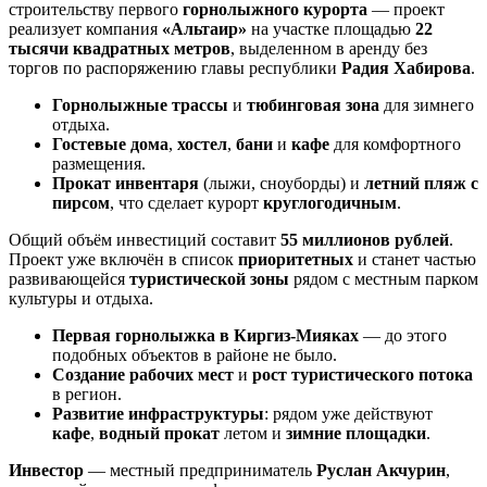
строительству первого
горнолыжного курорта
— проект
реализует компания
«Альтаир»
на участке площадью
22
тысячи квадратных метров
, выделенном в аренду без
торгов по распоряжению главы республики
Радия Хабирова
.
Горнолыжные трассы
и
тюбинговая зона
для зимнего
отдыха.
Гостевые дома
,
хостел
,
бани
и
кафе
для комфортного
размещения.
Прокат инвентаря
(лыжи, сноуборды) и
летний пляж с
пирсом
, что сделает курорт
круглогодичным
.
Общий объём инвестиций составит
55 миллионов рублей
.
Проект уже включён в список
приоритетных
и станет частью
развивающейся
туристической зоны
рядом с местным парком
культуры и отдыха.
Первая горнолыжка в Киргиз-Мияках
— до этого
подобных объектов в районе не было.
Создание рабочих мест
и
рост туристического потока
в регион.
Развитие инфраструктуры
: рядом уже действуют
кафе
,
водный прокат
летом и
зимние площадки
.
Инвестор
— местный предприниматель
Руслан Акчурин
,