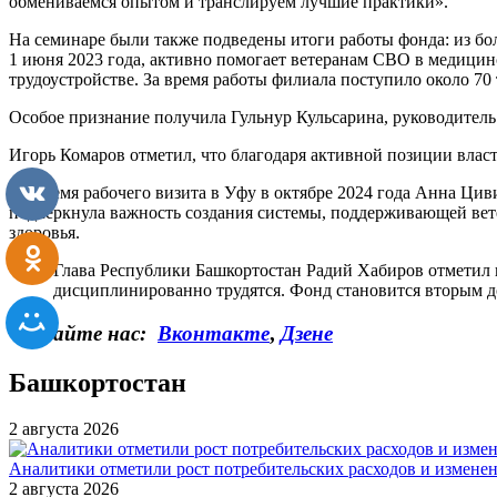
обмениваемся опытом и транслируем лучшие практики».
На семинаре были также подведены итоги работы фонда: из б
1 июня 2023 года, активно помогает ветеранам СВО в медицин
трудоустройстве. За время работы филиала поступило около 70
Особое признание получила Гульнур Кульсарина, руководитель
Игорь Комаров отметил, что благодаря активной позиции влас
Во время рабочего визита в Уфу в октябре 2024 года Анна Ци
подчеркнула важность создания системы, поддерживающей вете
здоровья.
Глава Республики Башкортостан Радий Хабиров отметил в
дисциплинированно трудятся. Фонд становится вторым до
Читайте нас:
Вконтакте
,
Дзене
Башкортостан
2 августа 2026
Аналитики отметили рост потребительских расходов и измене
2 августа 2026