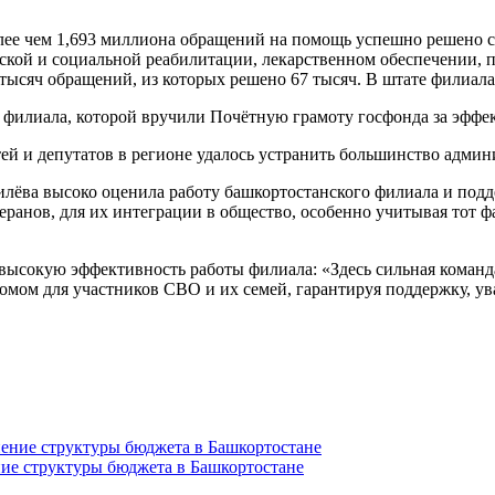
олее чем 1,693 миллиона обращений на помощь успешно решено 
ской и социальной реабилитации, лекарственном обеспечении, 
 тысяч обращений, из которых решено 67 тысяч. В штате филиал
 филиала, которой вручили Почётную грамоту госфонда за эффе
тей и депутатов в регионе удалось устранить большинство адми
вилёва высоко оценила работу башкортостанского филиала и под
ранов, для их интеграции в общество, особенно учитывая тот ф
ысокую эффективность работы филиала: «Здесь сильная команда
мом для участников СВО и их семей, гарантируя поддержку, ув
ние структуры бюджета в Башкортостане