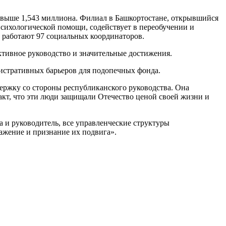
свыше 1,543 миллиона. Филиал в Башкортостане, открывшийся
психологической помощи, содействует в переобучении и
а работают 97 социальных координаторов.
ктивное руководство и значительные достижения.
нистративных барьеров для подопечных фонда.
держку со стороны республиканского руководства. Она
акт, что эти люди защищали Отечество ценой своей жизни и
 и руководитель, все управленческие структуры
ажение и признание их подвига».