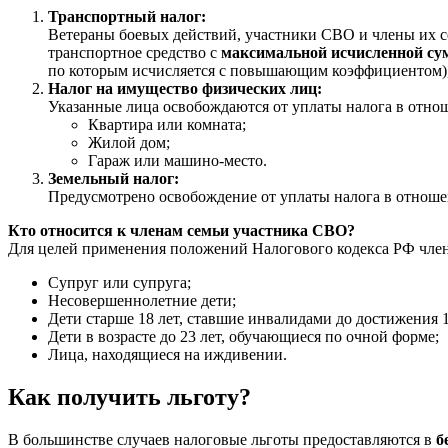
Транспортный налог:
Ветераны боевых действий, участники СВО и члены их се
транспортное средство с
максимальной исчисленной су
по которым исчисляется с повышающим коэффициентом), 
Налог на имущество физических лиц:
Указанные лица освобождаются от уплаты налога в отнош
Квартира или комната;
Жилой дом;
Гараж или машино-место.
Земельный налог:
Предусмотрено освобождение от уплаты налога в отношени
Кто относится к членам семьи участника СВО?
Для целей применения положений Налогового кодекса РФ член
Супруг или супруга;
Несовершеннолетние дети;
Дети старше 18 лет, ставшие инвалидами до достижения 1
Дети в возрасте до 23 лет, обучающиеся по очной форме;
Лица, находящиеся на иждивении.
Как получить льготу?
В большинстве случаев налоговые льготы предоставляются в
б