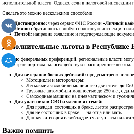
исполнительной власти. Однако, если в налоговой инспекции п
Сделать это можно несколькими способами:
Дистанционно:
через сервис ФНС России
«Личный каби
Лично:
обратившись в любую налоговую инспекцию или
Почтой:
направив заявление и подтверждающие докумен
Дополнительные льготы в Республике 
Помимо федеральных преференций, региональные власти могут 
РБ «О транспортном налоге» действуют расширенные льготы:
Для ветеранов боевых действий:
предусмотрено полное 
Мотоциклы и мотороллеры;
Легковые автомобили мощностью двигателя
до 15
Грузовые автомобили мощностью до 250 л.с., с дат
Самоходные машины на пневматическом и гусенично
Для участников СВО и членов их семей:
Для граждан, состоящих в браке, льгота распростран
Для не состоящих в браке — на отца или мать.
Данная категория освобождается от уплаты налога 
Важно помнить