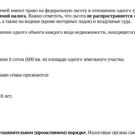
мей имеют право на федеральную льготу в отношении одного тр
ммой налога
. Важно отметить, что льгота
не распространяется
н
а также на водные (кроме моторных лодок) и воздушные суда.
ении одного объекта каждого вида недвижимости, находящегося
и 6 соток (600 кв. м) площади одного земельного участка.
ами семьи признаются:
8 лет;
еззаявительном (проактивном) порядке
. Налоговые органы са