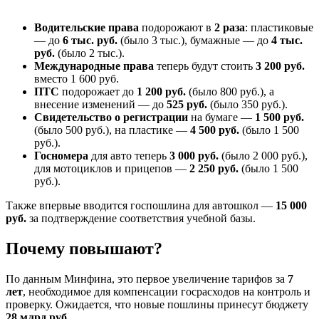
Водительские права
подорожают в
2 раза
: пластиковые
— до
6 тыс. руб.
(было 3 тыс.), бумажные — до
4 тыс.
руб.
(было 2 тыс.).
Международные права
теперь будут стоить
3 200 руб.
вместо 1 600 руб.
ПТС
подорожает до
1 200 руб.
(было 800 руб.), а
внесение изменений — до
525 руб.
(было 350 руб.).
Свидетельство о регистрации
на бумаге —
1 500 руб.
(было 500 руб.), на пластике —
4 500 руб.
(было 1 500
руб.).
Госномера
для авто теперь
3 000 руб.
(было 2 000 руб.),
для мотоциклов и прицепов —
2 250 руб.
(было 1 500
руб.).
Также впервые вводится госпошлина для автошкол —
15 000
руб.
за подтверждение соответствия учебной базы.
Почему повышают?
По данным Минфина, это первое увеличение тарифов за
7
лет
, необходимое для компенсации госрасходов на контроль и
проверку. Ожидается, что новые пошлины принесут бюджету
28 млрд руб.