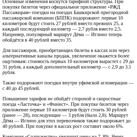
Основные изменения коснутся тарифной структуры. При
покупке билетов через официальное приложение «РЖД
Пассажирам» поездки на поездах Башкирской пригородной
пассажирской компании (БППК) подорожают: первые 10
километров будут стоить 27 рублей вместо прежних 25, а
каждый последующий километр — 2,7 рубля вместо 2,5.
Например, популярный маршрут Дёма — Иглино теперь
обойдётся в 40 рублей вместо 35.
Для пассажиров, приобретающих билеты в кассах или через
альтернативные каналы продаж, увеличение окажется более
ощутимым: стоимость первых 10 километров вырастет с 29 до
31 рубля, а каждый дополнительный километр — с 2,9 до 3,1
рубля.
Также подорожают поездки внутри уфимской агломерации —
с 40 до 45 рублей.
Повышение тарифов не обойдёт стороной и скоростные
поезда «Ласточка» и «Финист». При покупке билетов через
приложение первые 10 километров будут стоить 30 рублей
(ранее — 28), последующие — 3 рубля (было 2,8). Маршрут
Дёма — Иглино для этих перевозчиков также подорожает до
40 рублей. При покупке в кассах рост составит около 6%.
Компания «Содружество» увеличит цены на 7–8%. Через