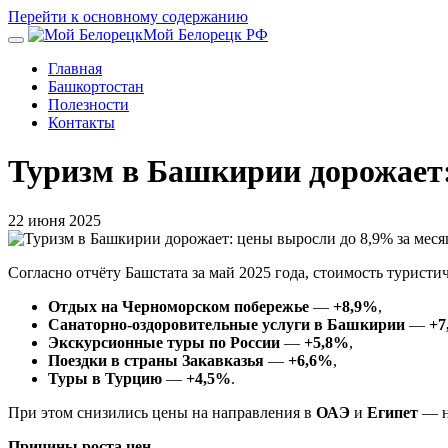
Перейти к основному содержанию
Мой Белорецк РФ
Главная
Башкортостан
Полезности
Контакты
Туризм в Башкирии дорожает:
22 июня 2025
Согласно отчёту Башстата за май 2025 года, стоимость турист
Отдых на Черноморском побережье
—
+8,9%
,
Санаторно-оздоровительные услуги в Башкирии
—
+7
Экскурсионные туры по России
—
+5,8%
,
Поездки в страны Закавказья
—
+6,6%
,
Туры в Турцию
—
+4,5%
.
При этом снизились цены на направления в
ОАЭ
и
Египет
— 
Причины роста цен