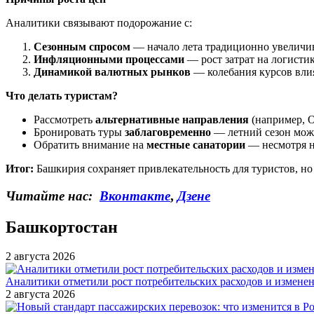
Аналитики связывают подорожание с:
Сезонным спросом
— начало лета традиционно увеличив
Инфляционными процессами
— рост затрат на логисти
Динамикой валютных рынков
— колебания курсов влия
Что делать туристам?
Рассмотреть
альтернативные направления
(например, О
Бронировать туры
заблаговременно
— летний сезон може
Обратить внимание на
местные санатории
— несмотря н
Итог:
Башкирия сохраняет привлекательность для туристов, но
Читайте нас:
Вконтакте
,
Дзене
Башкортостан
2 августа 2026
Аналитики отметили рост потребительских расходов и измене
2 августа 2026