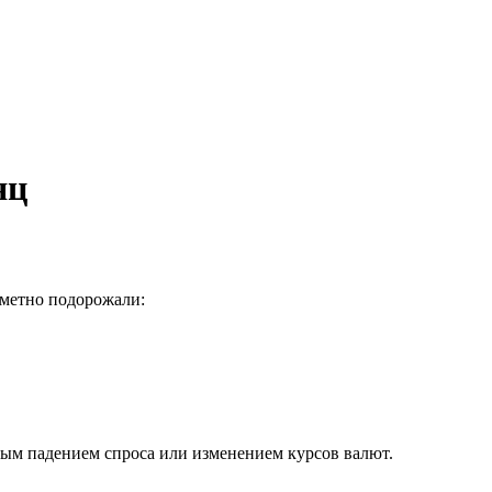
яц
аметно подорожали:
нным падением спроса или изменением курсов валют.