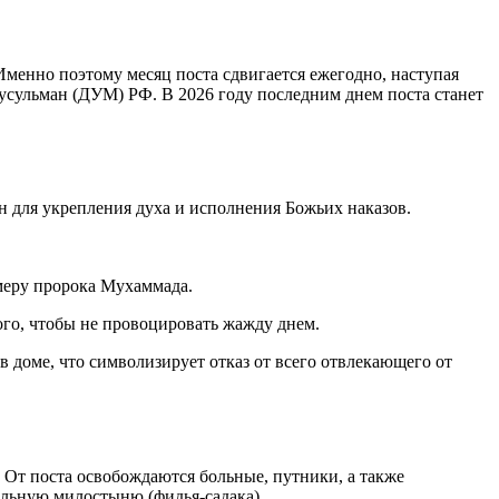
менно поэтому месяц поста сдвигается ежегодно, наступая
мусульман (ДУМ) РФ. В 2026 году последним днем поста станет
н для укрепления духа и исполнения Божьих наказов.
имеру пророка Мухаммада.
ого, чтобы не провоцировать жажду днем.
в доме, что символизирует отказ от всего отвлекающего от
. От поста освобождаются больные, путники, а также
льную милостыню (фидья-садака).