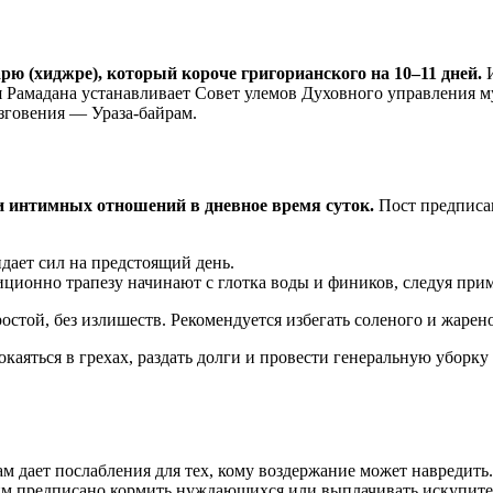
ю (хиджре), который короче григорианского на 10–11 дней.
И
ия Рамадана устанавливает Совет улемов Духовного управления 
азговения — Ураза-байрам.
 и интимных отношений в дневное время суток.
Пост предписа
дает сил на предстоящий день.
диционно трапезу начинают с глотка воды и фиников, следуя пр
стой, без излишеств. Рекомендуется избегать соленого и жарен
каяться в грехах, раздать долги и провести генеральную уборку 
ам дает послабления для тех, кому воздержание может навредить
м предписано кормить нуждающихся или выплачивать искупите