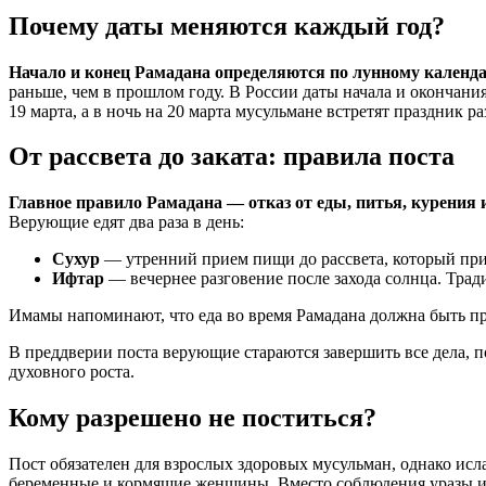
Почему даты меняются каждый год?
Начало и конец Рамадана определяются по лунному календар
раньше, чем в прошлом году. В России даты начала и окончан
19 марта, а в ночь на 20 марта мусульмане встретят праздник р
От рассвета до заката: правила поста
Главное правило Рамадана — отказ от еды, питья, курения
Верующие едят два раза в день:
Сухур
— утренний прием пищи до рассвета, который при
Ифтар
— вечернее разговение после захода солнца. Тра
Имамы напоминают, что еда во время Рамадана должна быть про
В преддверии поста верующие стараются завершить все дела, по
духовного роста.
Кому разрешено не поститься?
Пост обязателен для взрослых здоровых мусульман, однако исл
беременные и кормящие женщины. Вместо соблюдения уразы и