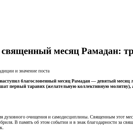
 священный месяц Рамадан: тр
ан наступил благословенный месяц Рамадан — девятый месяц
ршат первый таравих (желательную коллективную молитву), 
мя духовного очищения и самодисциплины. Священным этот месяц
риля. В память об этом событии и в знак благодарности за св
к.