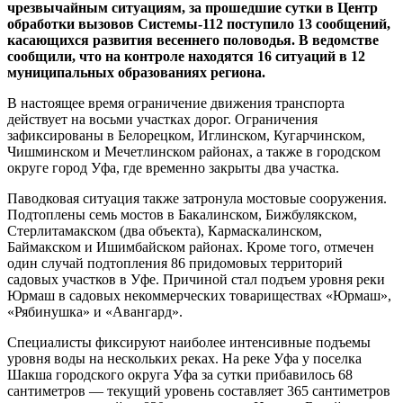
чрезвычайным ситуациям, за прошедшие сутки в Центр
обработки вызовов Системы-112 поступило 13 сообщений,
касающихся развития весеннего половодья. В ведомстве
сообщили, что на контроле находятся 16 ситуаций в 12
муниципальных образованиях региона.
В настоящее время ограничение движения транспорта
действует на восьми участках дорог. Ограничения
зафиксированы в Белорецком, Иглинском, Кугарчинском,
Чишминском и Мечетлинском районах, а также в городском
округе город Уфа, где временно закрыты два участка.
Паводковая ситуация также затронула мостовые сооружения.
Подтоплены семь мостов в Бакалинском, Бижбулякском,
Стерлитамакском (два объекта), Кармаскалинском,
Баймакском и Ишимбайском районах. Кроме того, отмечен
один случай подтопления 86 придомовых территорий
садовых участков в Уфе. Причиной стал подъем уровня реки
Юрмаш в садовых некоммерческих товариществах «Юрмаш»,
«Рябинушка» и «Авангард».
Специалисты фиксируют наиболее интенсивные подъемы
уровня воды на нескольких реках. На реке Уфа у поселка
Шакша городского округа Уфа за сутки прибавилось 68
сантиметров — текущий уровень составляет 365 сантиметров