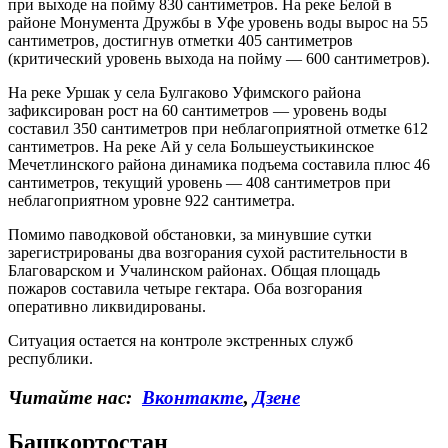
при выходе на пойму 830 сантиметров. На реке Белой в
районе Монумента Дружбы в Уфе уровень воды вырос на 55
сантиметров, достигнув отметки 405 сантиметров
(критический уровень выхода на пойму — 600 сантиметров).
На реке Уршак у села Булгаково Уфимского района
зафиксирован рост на 60 сантиметров — уровень воды
составил 350 сантиметров при неблагоприятной отметке 612
сантиметров. На реке Ай у села Большеустьикинское
Мечетлинского района динамика подъема составила плюс 46
сантиметров, текущий уровень — 408 сантиметров при
неблагоприятном уровне 922 сантиметра.
Помимо паводковой обстановки, за минувшие сутки
зарегистрированы два возгорания сухой растительности в
Благоварском и Учалинском районах. Общая площадь
пожаров составила четыре гектара. Оба возгорания
оперативно ликвидированы.
Ситуация остается на контроле экстренных служб
республики.
Читайте нас:
Вконтакте
,
Дзене
Башкортостан